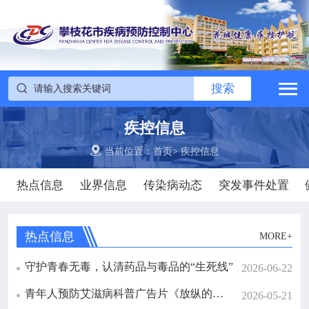

搜索
网站首页


搜索

中心概况
疾控信息


党建群团
当前位置：
首页
>
疾控信息
热点信息
业界信息
传染病动态
突发事件处置

工作动态

政务公开
热点信息
MORE+
守护青春无毒，认清药品与毒品的“生死线”
2026-06-22

疾控信息
青年人预防艾滋病科普广告片《放纵的代价》
2026-05-21