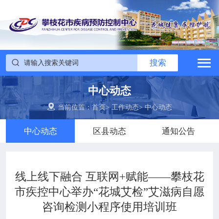

搜索
网站首页


搜索

中心概况
中心动态


党建群团
当前位置：
首页
>
工作动态
>
中心动态
中心动态
区县动态
通知公告

工作动态

政务公开
线上线下融合 互联网+赋能——攀枝花
市疾控中心举办“花城艾检”艾滋病自愿

疾控信息
咨询检测小程序使用培训班