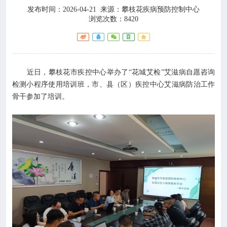

健康教育
发布时间：2026-04-21
来源：
攀枝花疾病预防控制中心
浏览次数：8420

热点专题

惠民服务
近日，攀枝花市疾控中心举办了“花城艾检”艾滋病自愿咨询
检测小程序使用培训班，市、县（区）疾控中心艾滋病防治工作

政策法规
骨干参加了培训。

科研培训

交流互动

攀枝花市预防医学会